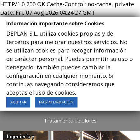
HTTP/1.0 200 OK Cache-Control: no-cache, private
Date: Fri, 07 Aug 2026 04:24:27 GMT
Información importante sobre Cookies
DEPLAN S.L. utiliza cookies propias y de
terceros para mejorar nuestros servicios. No
se utilizan cookies para recoger información
Menu
de carácter personal. Puedes permitir su uso o
denegarlo, también puedes cambiar la
configuración en cualquier momento. Si
continuas navegando consideremos que
aceptas el uso de cookies.
Previous Slide
◀︎
Next
▶︎
ACEPTAR
MÁS INFORMACIÓN
Tratamiento de olores